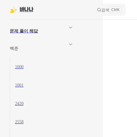
바나나
본문으로 건너뛰기
검색
Ctrl
K
Sidebar Navigation
문제 풀이 해답
백준
1000
1001
2420
2558