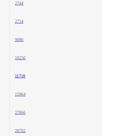
2744
2754
9086
10250
11718
15964
27866
28702