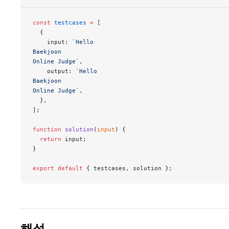
const
 testcases
 =
 [
  {
    input: 
`Hello
Baekjoon
Online Judge`
,
    output: 
`Hello
Baekjoon
Online Judge`
,
  },
];
function
 solution
(
input
) {
  return
 input;
}
export
 default
 { testcases, solution };
해설