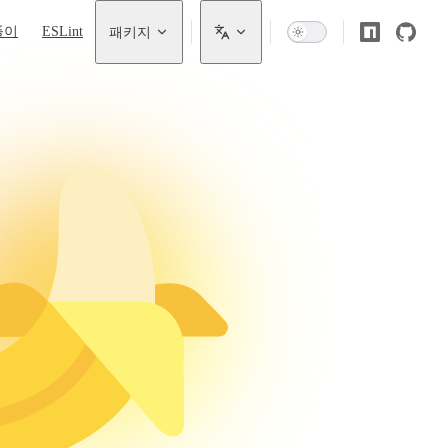
풀이
ESLint
패키지