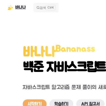
바나나
본문으로 건너뛰기
검색
Ctrl
K
Bananass
바나나
백준 자바스크립트
자바스크립트 알고리즘 문제 풀이의 새
시작하기
학습하기
API 참고서